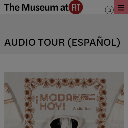
Skip
to
toggle
content
search
AUDIO TOUR (ESPAÑOL)