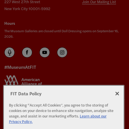
227 West 27th Street
Join Our Mailing List
New York City 10001-5992
Hours
The Museum Galleries are closed until Doll Dressing opens on September 16,
2026.
#MuseumAtFIT
FIT Data Policy
By clicking “Accept All Cookies”, you agree to the storing of
The Exhibitions and Programs of The Museum at FIT are supported in part by the
cookies on your device to enhance site navigation, analyze site
generosity of the members of the
Couture Council
.
usage, and assist in our marketing efforts.
Learn about our
Privacy Policy.
All Rights Reserved.